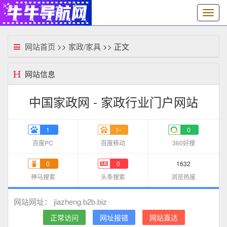
切
换
导
航
网站首页
>>
家政/家具
>> 正文
网站信息
中国家政网 - 家政行业门户网站
1
1-
0
百度PC
百度移动
360好搜
0
0
1632
神马搜索
头条搜索
浏览热度
jiazheng.b2b.biz
网站网址：
正常访问
网址报错
网站直达