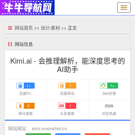
切
换
导
航
网站首页
>>
设计/素材
>> 正文
网站信息
Kimi.ai - 会推理解析，能深度思考的
AI助手
1+
1
1+
百度PC
百度移动
360好搜
0
1
2026
神马搜索
头条搜索
浏览热度
kimi.moonshot.cn
网站网址：