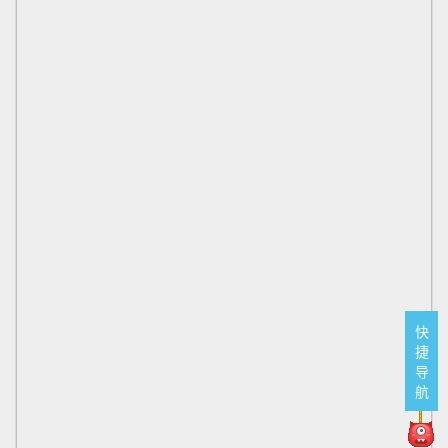
快
捷
导
航