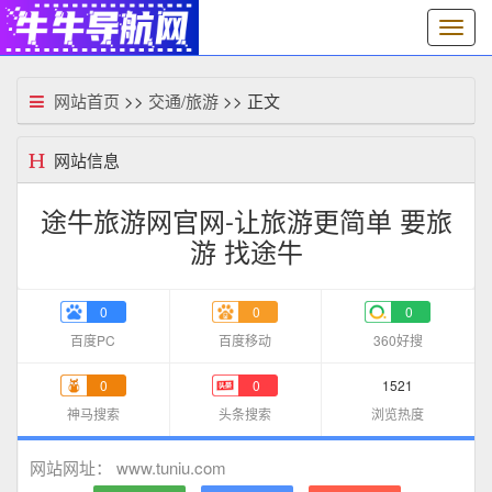
切
换
导
航
网站首页
>>
交通/旅游
>> 正文
网站信息
途牛旅游网官网-让旅游更简单 要旅
游 找途牛
0
0
0
百度PC
百度移动
360好搜
0
0
1521
神马搜索
头条搜索
浏览热度
www.tuniu.com
网站网址：