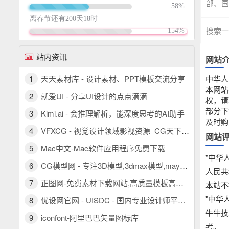
部、国
搜索一
站内资讯
网站
1
天天素材库 - 设计素材、PPT模板交流分享
中华人
本网站
2
就爱UI - 分享UI设计的点点滴滴
权，请
部分下
3
Kimi.ai - 会推理解析，能深度思考的AI助手
及时购
4
VFXCG - 视觉设计领域影视资源_CG天下 PR模板/AE模板/FCPX插件/视频素材
网站
5
Mac中文-Mac软件应用程序免费下载
"中华
6
CG模型网 - 专注3D模型,3dmax模型,maya模型,c4d模型,优质三维模型素材下载
人民共
7
正图网-免费素材下载网站,高质量模板高清图片设计素材图库
本站不
"中华
8
优设网官网 - UISDC - 国内专业设计师平台 - 看设计文章，学AIGC教程，找灵感素材，尽在优设网！
牛牛技
9
iconfont-阿里巴巴矢量图标库
考。