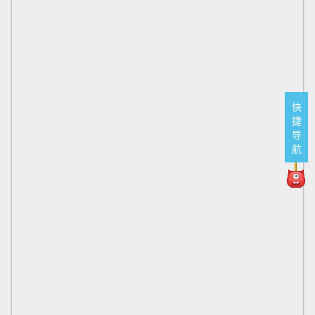
快
捷
导
航