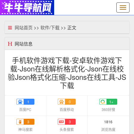
切
换
导
航
网站首页
>>
软件/下载
>> 正文
网站信息
手机软件游戏下载-安卓软件游戏下
载-Json在线解析格式化-Json在线校
验Json格式化压缩-Jsons在线工具-JS
下载
1
0
1+
百度PC
百度移动
360好搜
3
3
1816
神马搜索
头条搜索
浏览热度