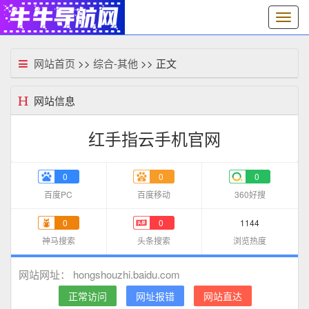
切
换
导
航
网站首页
>>
综合-其他
>> 正文
网站信息
红手指云手机官网
0
0
0
百度PC
百度移动
360好搜
0
0
1144
神马搜索
头条搜索
浏览热度
hongshouzhi.baidu.com
网站网址：
正常访问
网址报错
网站直达