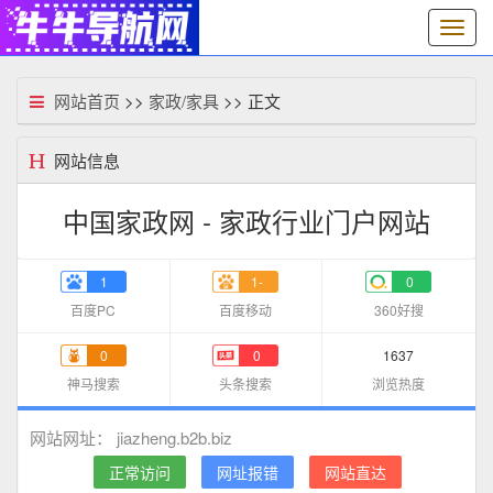
切
换
导
航
网站首页
>>
家政/家具
>> 正文
网站信息
中国家政网 - 家政行业门户网站
1
1-
0
百度PC
百度移动
360好搜
0
0
1637
神马搜索
头条搜索
浏览热度
jiazheng.b2b.biz
网站网址：
正常访问
网址报错
网站直达