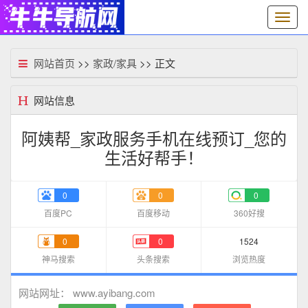
切
换
导
航
网站首页
>>
家政/家具
>> 正文
网站信息
阿姨帮_家政服务手机在线预订_您的
生活好帮手！
0
0
0
百度PC
百度移动
360好搜
0
0
1524
神马搜索
头条搜索
浏览热度
www.ayibang.com
网站网址：